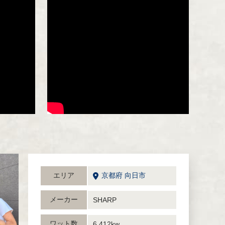
エリア
京都府 向日市
メーカー
SHARP
ワット数
6.412kw