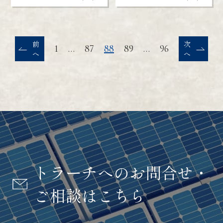
前
次
1
…
87
88
89
…
96
へ
へ
トラーチへのお問合せ・
ご相談はこちら