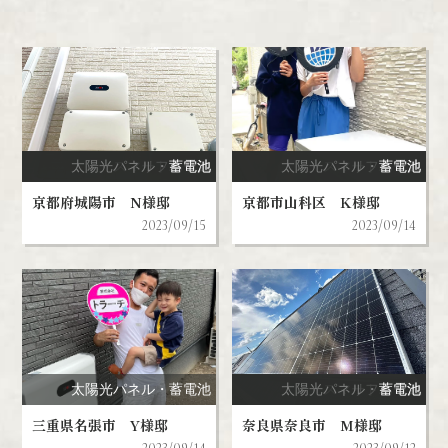
太陽光パネル・蓄電池
スマートハウス
リフォーム
蓄電池
V2H
太陽光パネル・蓄電池
スマートハウス
リフォーム
蓄電池
V2H
京都府城陽市 N様邸
京都市山科区 K様邸
2023/09/15
2023/09/14
太陽光パネル・蓄電池
太陽光パネル・蓄電池
スマートハウス
リフォーム
蓄電池
V2H
三重県名張市 Y様邸
奈良県奈良市 M様邸