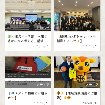
お知らせ
天理大テニス部「人生が
【
SHARPさんとコラボ
豊かになる考え方」講演会
撮影しました
】
】
2025/05/24
2025/05/24
メディア
メディア
【
メディア掲載のお知ら
【地域貢献活動のご報
せ
】
告】
2025/05/23
2025/05/12